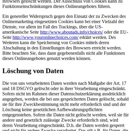
Browsers gelöscht werden. Der Ausschluss von Cookies kann zu
Funktionseinschränkungen dieses Onlineangebotes führen.
Ein genereller Widerspruch gegen den Einsatz der zu Zwecken des
Onlinemarketing eingesetzten Cookies kann bei einer Vielzahl der
Dienste, vor allem im Fall des Trackings, über die US-
amerikanische Seite
http://www.aboutads.info/choices/
oder die EU-
Seite
http://www.youronlinechoices.com/
erklärt werden. Des
Weiteren kann die Speicherung von Cookies mittels deren
Abschaltung in den Einstellungen des Browsers erreicht werden.
Bitte beachten Sie, dass dann gegebenenfalls nicht alle Funktionen
dieses Onlineangebotes genutzt werden können.
Löschung von Daten
Die von uns verarbeiteten Daten werden nach Maßgabe der Art. 17
und 18 DSGVO gelöscht oder in ihrer Verarbeitung eingeschränkt.
Sofern nicht im Rahmen dieser Datenschutzerklärung ausdrücklich
angegeben, werden die bei uns gespeicherten Daten gelöscht, sobald
sie für ihre Zweckbestimmung nicht mehr erforderlich sind und der
Löschung keine gesetzlichen Aufbewahrungspflichten
entgegenstehen. Sofern die Daten nicht gelöscht werden, weil sie für
andere und gesetzlich zulässige Zwecke erforderlich sind, wird
deren Verarbeitung eingeschränkt. D.h. die Daten werden gesperrt
und nicht für andere Zwecke verarbeitet. Das gilt z.B. für Daten, die